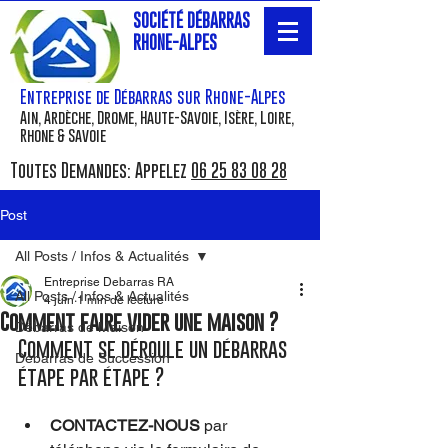
SOCIÉTÉ DÉBARRAS
RHONE-ALPES
Entreprise de Débarras sur Rhone-Alpes
Ain, Ardèche, Drome, Haute-Savoie, Isère, Loire,
Rhone & Savoie
Toutes Demandes: Appelez
06 25 83 08 28
Post
All Posts / Infos & Actualités
Entreprise Debarras RA
All Posts / Infos & Actualités
4 juin
1 min de lecture
Comment faire vider une maison ?
Débarras de Maison
Comment se déroule un débarras 
Debarras de Succession
étape par étape ?
CONTACTEZ-NOUS
 par 